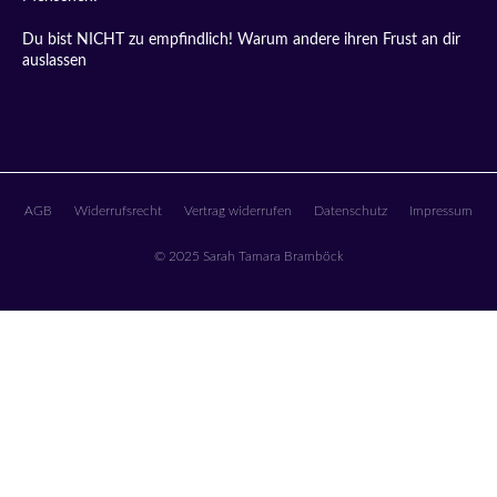
Du bist NICHT zu empfindlich! Warum andere ihren Frust an dir
auslassen
AGB
Widerrufsrecht
Vertrag widerrufen
Datenschutz
Impressum
© 2025 Sarah Tamara Bramböck