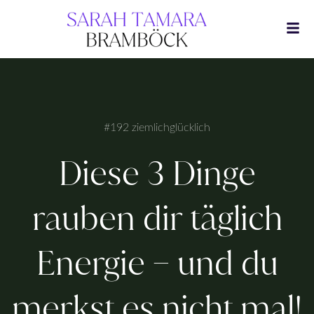
Zum
Inhalt
springen
#192 ziemlichglücklich
Diese 3 Dinge
rauben dir täglich
Energie – und du
merkst es nicht mal!