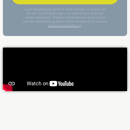
Nach Bestätigung deiner E-Mail-Adresse, schicken wir
dir die Coachingübungen. Du kannst dich jederzeit
wieder abmelden. Weitere Informationen zum Schutz
und der Verarbeitung deiner Daten findest du in unserer
Datenschutzerklärung
.
Lorem ipsum dolor sit amet, consectetur adipiscing elit. Ut elit
tellus, luctus nec ullamcorper mattis, pulvinar dapibus leo.