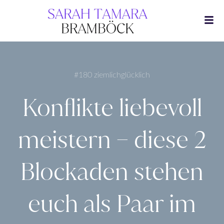
Zum
Inhalt
springen
#180 ziemlichglücklich
Konflikte liebevoll
meistern – diese 2
Blockaden stehen
euch als Paar im