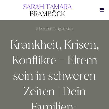
Zum
Inhalt
springen
#186 ziemlichglücklich
Krankheit, Krisen,
Konflikte – Eltern
sein in schweren
Zeiten | Dein
Familien-