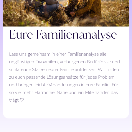
Eure Familienanalyse
Lass uns gemeinsam in einer Familienanalyse alle
ungünstigen Dynamiken, verborgenen Bedürfnisse und
schlafende Stärken eurer Familie aufdecken. Wir finden
zu euch passende Lösungsansätze für jedes Problem
und bringen leichte Veränderungen in eure Familie. Für
so viel mehr Harmonie, Nähe und ein Miteinander, das
trägt ♡