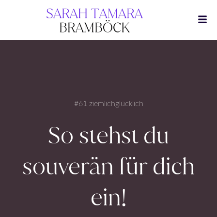
Zum
Inhalt
springen
#61 ziemlichglücklich
So stehst du
souverän für dich
ein!