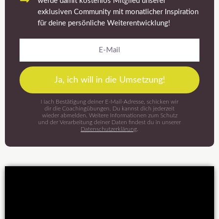
werde damit kostenlos Mitglied unserer
exklusiven Community mit monatlicher Inspiration
für deine persönliche Weiterentwicklung!
E-
Mail
Ja, ich will in die Umsetzung!
Nach Bestätigung deiner E-Mail-Adresse, schicken wir
dir die Coachingübungen. Du kannst dich jederzeit
wieder abmelden. Weitere Informationen zum Schutz
und der Verarbeitung deiner Daten findest du in unserer
Datenschutzerklärung
.