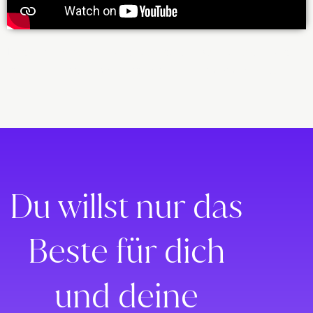
Lorem ipsum dolor sit amet, consectetur adipiscing elit. Ut elit
tellus, luctus nec ullamcorper mattis, pulvinar dapibus leo.
Du willst nur das
Beste für dich
und deine