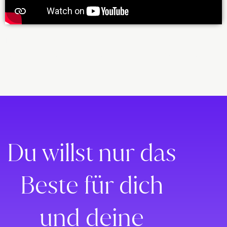
Lorem ipsum dolor sit amet, consectetur adipiscing elit. Ut elit
tellus, luctus nec ullamcorper mattis, pulvinar dapibus leo.
Du willst nur das
Beste für dich
und deine