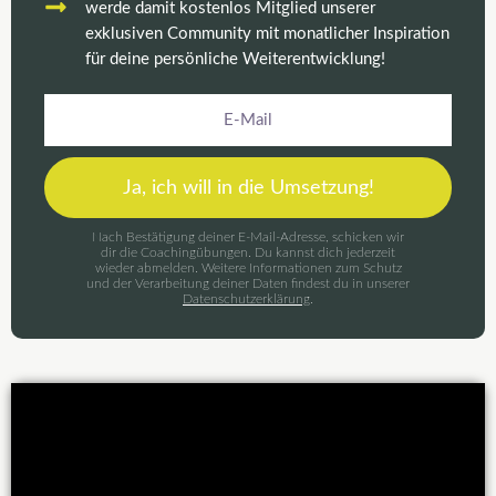
werde damit kostenlos Mitglied unserer
exklusiven Community mit monatlicher Inspiration
für deine persönliche Weiterentwicklung!
E-
Mail
Ja, ich will in die Umsetzung!
Nach Bestätigung deiner E-Mail-Adresse, schicken wir
dir die Coachingübungen. Du kannst dich jederzeit
wieder abmelden. Weitere Informationen zum Schutz
und der Verarbeitung deiner Daten findest du in unserer
Datenschutzerklärung
.