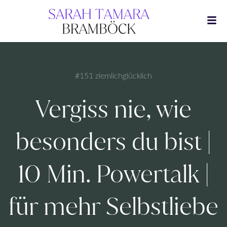
Zum
Inhalt
springen
#151 ziemlichglücklich
Vergiss nie, wie
besonders du bist |
10 Min. Powertalk |
für mehr Selbstliebe