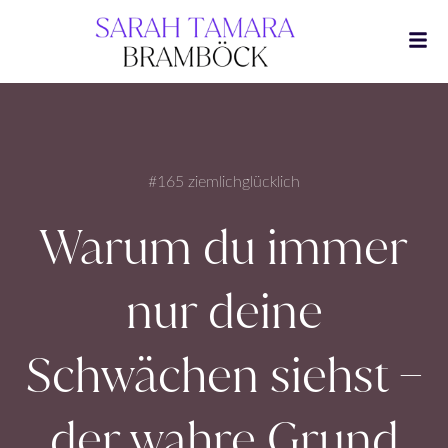
Zum
Inhalt
springen
#165 ziemlichglücklich
Warum du immer
nur deine
Schwächen siehst –
der wahre Grund