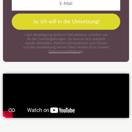
E-
Mail
Ja, ich will in die Umsetzung!
Nach Bestätigung deiner E-Mail-Adresse, schicken wir
dir die Coachingübungen. Du kannst dich jederzeit
wieder abmelden. Weitere Informationen zum Schutz
und der Verarbeitung deiner Daten findest du in unserer
Datenschutzerklärung
.
Lorem ipsum dolor sit amet, consectetur adipiscing elit. Ut elit