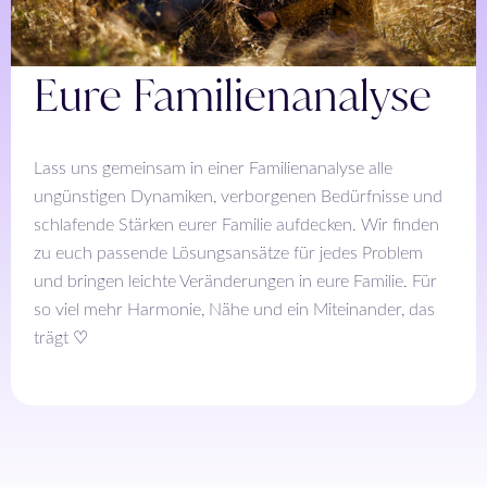
Eure Familienanalyse
Lass uns gemeinsam in einer Familienanalyse alle
ungünstigen Dynamiken, verborgenen Bedürfnisse und
schlafende Stärken eurer Familie aufdecken. Wir finden
zu euch passende Lösungsansätze für jedes Problem
und bringen leichte Veränderungen in eure Familie. Für
so viel mehr Harmonie, Nähe und ein Miteinander, das
trägt ♡