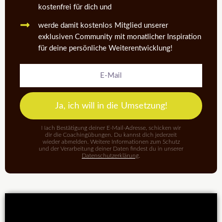
kostenfrei für dich und
werde damit kostenlos Mitglied unserer
exklusiven Community mit monatlicher Inspiration
für deine persönliche Weiterentwicklung!
E-
Mail
Ja, ich will in die Umsetzung!
Nach Bestätigung deiner E-Mail-Adresse, schicken wir
dir die Coachingübungen. Du kannst dich jederzeit
wieder abmelden. Weitere Informationen zum Schutz
und der Verarbeitung deiner Daten findest du in unserer
Datenschutzerklärung
.