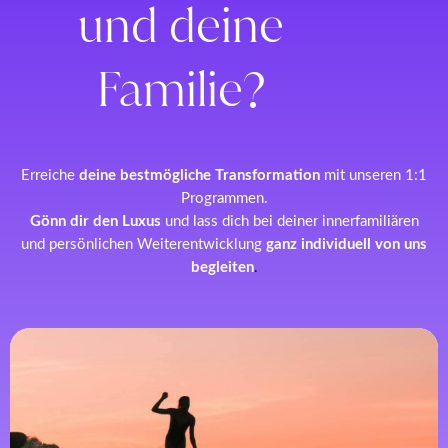
und deine
Familie?
Erreiche
deine bestmögliche Transformation
mit unseren 1:1
Programmen.
Gönn dir den Luxus
und lass dich bei deiner innerfamiliären
und persönlichen Weiterentwicklung
ganz individuell von uns
begleiten
.