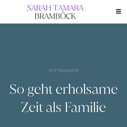
Zum
Inhalt
springen
#29 FamilyShift
So geht erholsame
Zeit als Familie