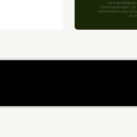
Nach Bestätigung d
Coachingübungen. Du ka
Informationen zum Schut
in u