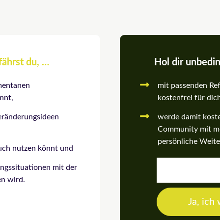
fährst du, …
Hol dir unbedi
omentanen
mit passenden Ref
nnt,
kostenfrei für dic
Veränderungsideen
werde damit koste
Community mit mon
persönliche Weite
euch nutzen könnt und
E-
ngssituationen mit der
Mail
en wird.
Ja, ich