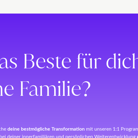
elit. Ut elit tellus, luctus nec ullamcorper mattis, pulvinar dapibus
das Beste für di
ne Familie?
iche
deine bestmögliche Transformation
mit unseren 1:1 Progra
 bei deiner innerfamiliären und persönlichen Weiterentwicklung