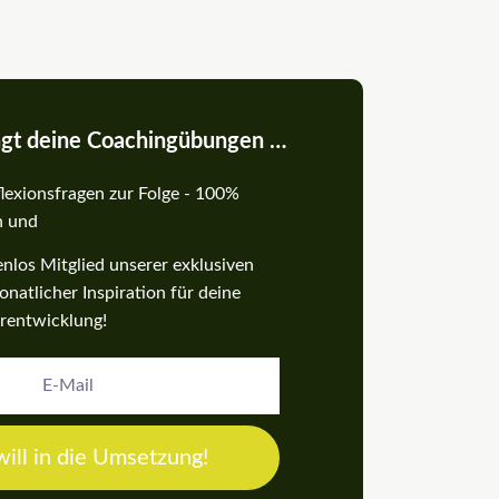
ngt deine Coachingübungen …
lexionsfragen zur Folge - 100%
h und
nlos Mitglied unserer exklusiven
atlicher Inspiration für deine
rentwicklung!
 will in die Umsetzung!