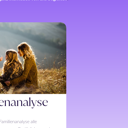
ienanalyse
amilienanalyse alle