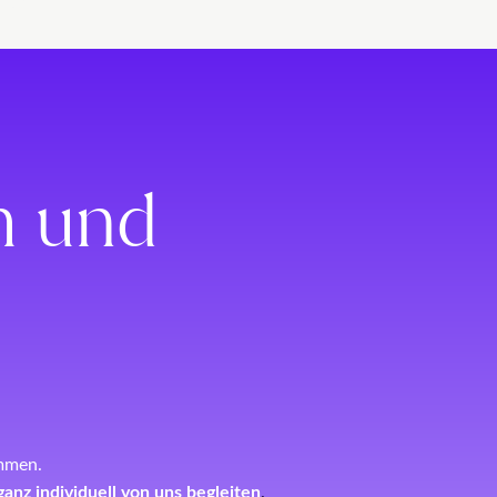
 leo.
ch und
mmen.
ganz individuell von uns begleiten
.