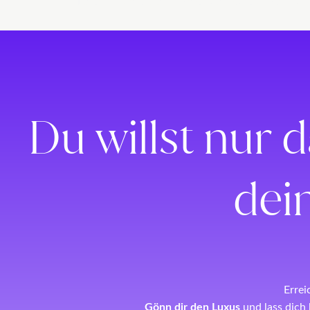
Lorem ipsum dolor sit amet, consectetur adipiscing 
Du willst nur 
dei
Erre
Gönn dir den Luxus
und lass dich