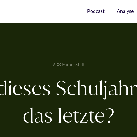
Podcast
Analyse
#33 FamilyShift
ieses Schuljahr
das letzte?