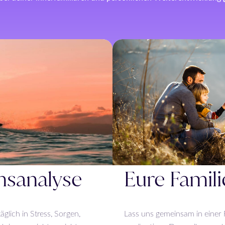
nsanalyse
Eure Famil
äglich in Stress, Sorgen,
Lass uns gemeinsam in einer F