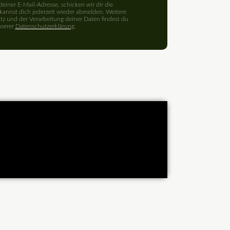
einer E-Mail-Adresse, schicken wir dir die
nnst dich jederzeit wieder abmelden. Weitere
z und der Verarbeitung deiner Daten findest du
nserer
Datenschutzerklärung
.