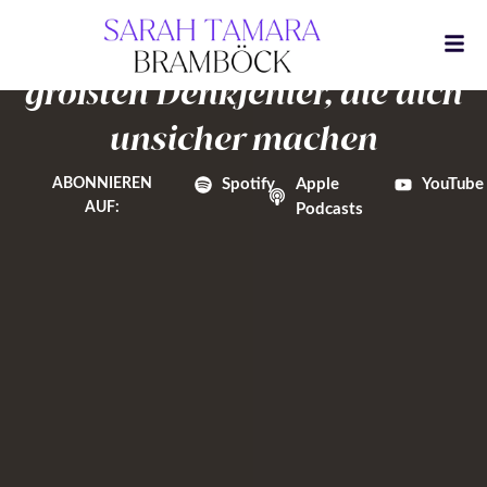
Zum
#244 ziemlichglücklich
Schwierige Gespräche: Die 4
Inhalt
springen
größten Denkfehler, die dich
unsicher machen
ABONNIEREN
Spotify
Apple
YouTube
AUF:
Podcasts